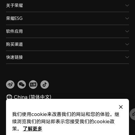
关于荣耀
荣耀ESG
软件应用
购买渠道
快速链接
China
(简体中文)
我们使用cookie来改善我们的网站和您的体验。继
网站地图
隐私政策
使用条款
关于cookies
法律信息
除名查询
续浏览我们的网站即表示您接受我们的cookie政
版权所有 © 荣耀终端股份有限公司 2020-2026 保留一切权利。
粤公网安备
44030002002883
粤ICP备20047157号
了解更多
策。
医疗器械网络交易服务第三方平台备案