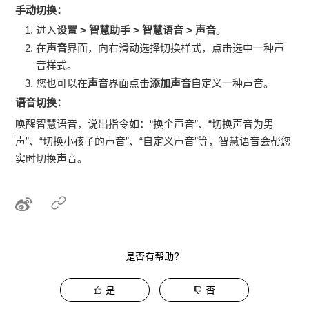
手动切换：
进入
设置
>
智慧助手
>
智慧语音
>
声音
。
在
声音
界面，向右滑动选择切换样式，点击选中一种声
音样式。
您也可以在
声音
界面点击
添加声音
自定义一种声音。
语音切换：
唤醒
智慧语音
，说出指令如：“换个声音”、“切换声音为男
声”、“切换小孩子的声音”、“自定义声音”等，
智慧语音
会帮您
实时切换声音。
是否有帮助？
是
否