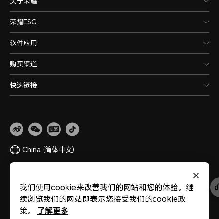
关于荣耀
荣耀ESG
软件应用
购买渠道
快速链接
China
(简体中文)
网站地图
隐私政策
使用条款
关于cookies
法律信息
除名查询
我们使用cookie来改善我们的网站和您的体验。继
版权所有 © 荣耀终端股份有限公司 2020-2026 保留一切权利。
粤公网安备
续浏览我们的网站即表示您接受我们的cookie政
44030002002883
粤ICP备20047157号
医疗器械网络交易服务第三方平台备案
了解更多
策。