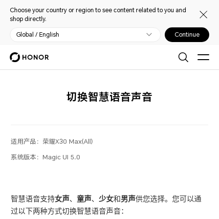
Choose your country or region to see content related to you and
shop directly.
Global / English
Continue
切换智慧语音声音
适用产品：
荣耀X30 Max(All)
系统版本：
Magic UI 5.0
智慧语音
支持
女声
、
童声
、
少女
和
男声
供您选择。您可以通
过以下两种方式切换
智慧语音
声音：