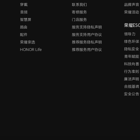
穿戴
联系我们
品牌声音
音频
寄修服务
荣耀活动
智慧屏
门店服务
荣耀ES
路由
服务支持隐私声明
领导力
配件
服务支持用户协议
绿色环保
荣耀亲选
推荐服务隐私声明
隐私安全
HONOR Life
推荐服务用户协议
青年赋能
科技向善
行为准则
廉洁声明
合规基调
安全公告