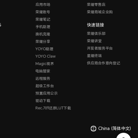
应用市场
荣耀零售店
荣耀账号
荣耀商城企业购
荣耀笔记
G
快速链接
手机助理
荣耀俱乐部
换机克隆
荣耀讲堂
荣耀分享
开发者服务平台
YOYO助理
星耀终端
YOYO Claw
供应商合作意向登记
Magic视界
电脑管家
远程服务
超级工作台
预置应用公示
驱动下载
Rec.709还原LUT下载
China
(简体中文)