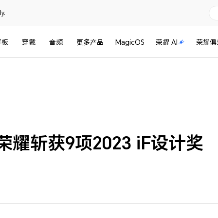
y.
平板
穿戴
音频
更多产品
MagicOS
荣耀 AI
荣耀俱
耀斩获9项2023 iF设计奖