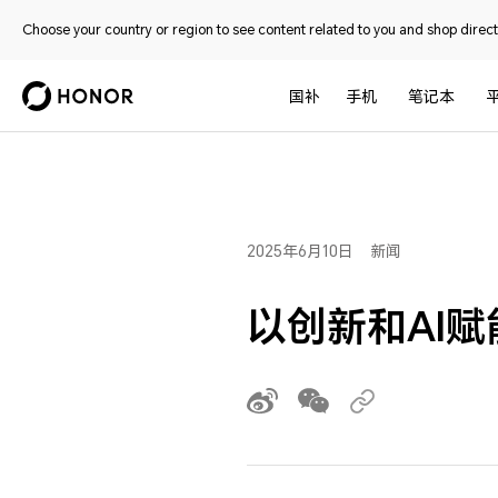
Choose your country or region to see content related to you and shop directl
国补
手机
笔记本
2025年6月10日
新闻
以创新和AI