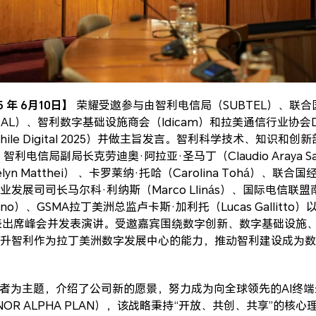
 年 6月10日】
荣耀受邀参与由智利电信局（SUBTEL）、联
AL）、智利数字基础设施商会（Idicam）和拉美通信行业协会DP
hile Digital 2025）并做主旨发言。智利科学技术、知识和
ry）、智利电信局副局长克劳迪奥·阿拉亚·圣马丁（Claudio Araya S
yn Matthei） 、卡罗莱纳·托哈（Carolina Tohá）、
发展司司长马尔科·利纳斯（Marco Llinás）、国际电信联
rabino）、GSMA拉丁美洲总监卢卡斯·加利托（Lucas Gallit
层等代表出席峰会并发表演讲。受邀嘉宾围绕数字创新、数字基础设
升智利作为拉丁美洲数字发展中心的能力，推动智利建设成为数
费者为主题，介绍了公司新的愿景，努力成为向全球领先的AI终
OR ALPHA PLAN），该战略秉持“开放、共创、共享”的核