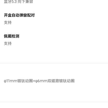
蓝牙5.3 向下兼容
开盒自动弹窗配对
支持
佩戴检测
支持
φ11mm镀钛动圈+φ6mm双磁路镀钛动圈