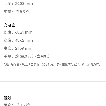
高度：20.83 mm
重量：约 5.3 克
充电盒
长度：60.21 mm
宽度：48.62 mm
高度：21.59 mm
重量：约 38.3 克(不含耳机)
*受产品配置和制造工艺影响，实际机身尺寸和重量或有差异，请以实物为准。
轻触
两次/三次/长按