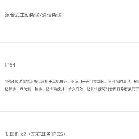
混合式主动降噪/通话降噪
IP54
*IP54 级防尘抗水溅仅适用于耳机机身，不适用于充电盒部分。不可预防浸泡、
防热水，且防溅、抗水、防尘功能并非永久有效，防护性能可能会因日常磨损而下
1. 耳机 x2（左右耳各1PCS）