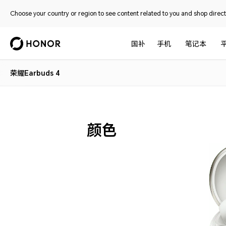
Choose your country or region to see content related to you and shop directl
国补
手机
笔记本
荣耀Earbuds 4
颜色