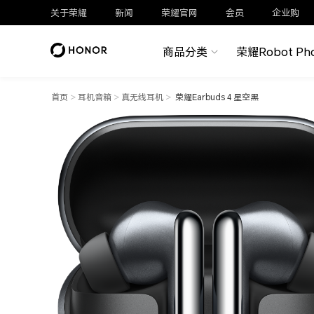
关于荣耀
新闻
荣耀官网
会员
企业购
商品分类
荣耀Robot Ph
首页
>
耳机音箱
>
真无线耳机
>
荣耀Earbuds 4 星空黑