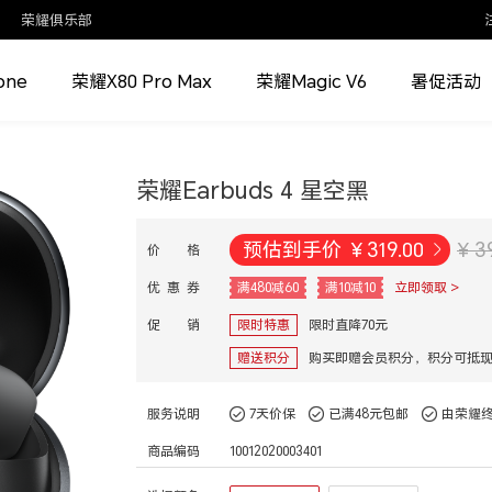
荣耀俱乐部
one
荣耀X80 Pro Max
荣耀Magic V6
暑促活动
荣耀Earbuds 4 星空黑
预估到手价
¥
319.00
¥ 3
价 格
优 惠 券
满480减60
满10减10
立即领取 >
促 销
限时特惠
限时直降70元
赠送积分
购买即赠会员积分，积分可抵
服务说明
7天价保
已满48元包邮
由荣耀
商品编码
10012020003401