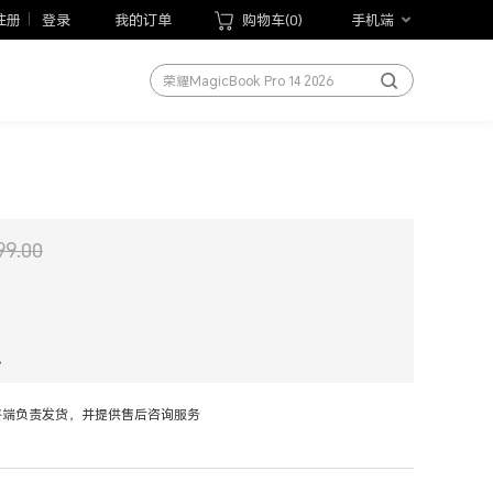
荣耀手表5 Pro
注册
登录
我的订单
购物车(
0
)
手机端
荣耀WIN游戏本
荣耀MagicBook Pro 14 2026
荣耀平板20
手机
笔记本
平板
手表
99.00
手环
以旧换新
手写笔
现
荣耀Magic V6
终端负责发货，并提供售后咨询服务