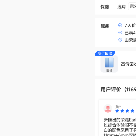
意
选购
保障
7天
服务
已满
由荣
高价回收
高价回
旧机
用户评价
（116
黄*
新推出的荣耀Ea
过综合体验很不错的一款无线
白的配色采用了
11mm+6mm