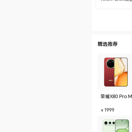
的，实际体验下
晰，区分明显。 设备互联这块，和荣耀的设备简直是无缝搭配，有不同
场景的音效模式，空
分，50dB 深
声，中午午休戴
即可。
精选推荐
荣耀X80 Pro M
1999
￥