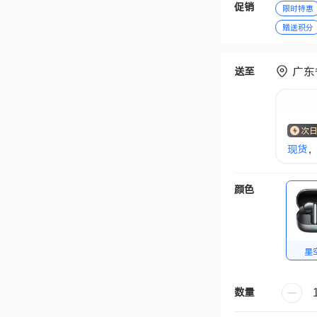
促销
限时特惠
赠送积分
广东
送至
次
现货
，
颜色
星
数量