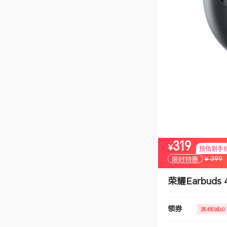
319
¥
预估到手
¥ 399
限时特惠
荣耀Earbuds
领券
满480减60