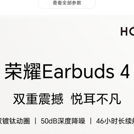
查看全部参数
查看全部参数
耳式
持
只耳机：长×宽×高：33.43×24.29 x 20.83(mm)；充电盒：长×宽×高：60.21
mm)(备注:*受产品配置和制造工艺影响，实际机身尺寸有差异，请以实物为
025年10月
牙5.3向下兼容
402MHz-2480MHz
近发现、快速回连、查找耳机
持
持
持
麦克风：左耳机3个，右耳机3个