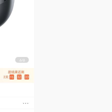
6
/
6
距结束还剩
3
天
15
:
32
:
32