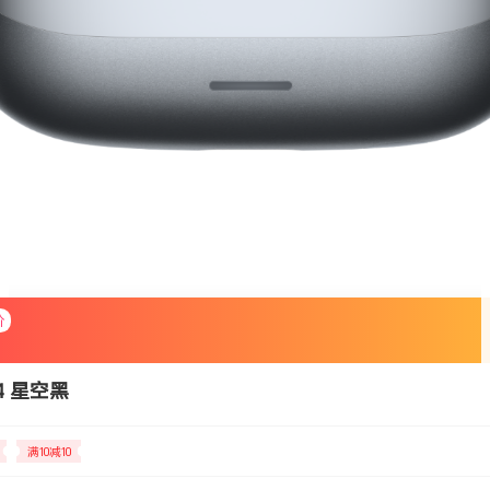
价
 4 星空黑
满10减10