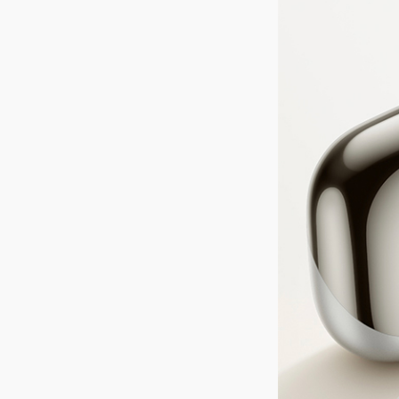
扬声器类型
双
扬声器尺寸
φ
频响范围
20
其他
指示灯
充
软件名称
荣
生产者名称
荣
生产者地址
深
电池
理论充电时间
耳
用
电池类型
锂
充电器电压电流
5
要求
充电方式
有