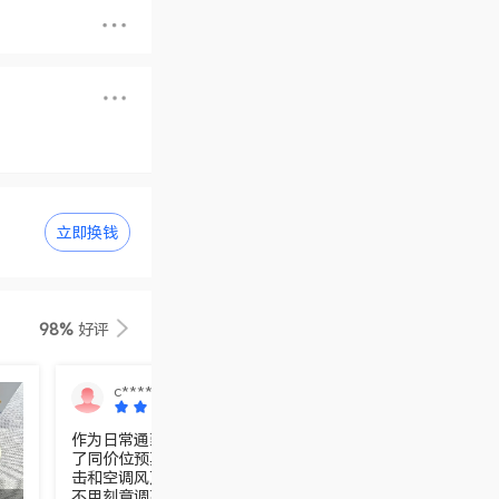
立即换钱
98%
好评
c****
作为日常通勤和办公的刚需耳机，荣耀Earbuds 4的综合体验
了同价位预期。 首先是降噪表现，日常通勤的地铁轰鸣、办公
击和空调风声，它都能过滤得很干净，开启降噪后几乎只剩音
不用刻意调高音量保护听力。通透模式也很自然，不会出现闷