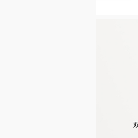
耳机佩戴类型
入
按键
支
机身尺寸
单
(
上市时间
2
传输功能
蓝牙
蓝
蓝牙频率范围
2
连接方式
靠
多媒体
音乐播放
支
通话降噪
支
主动降噪
支
麦克风数量
硅