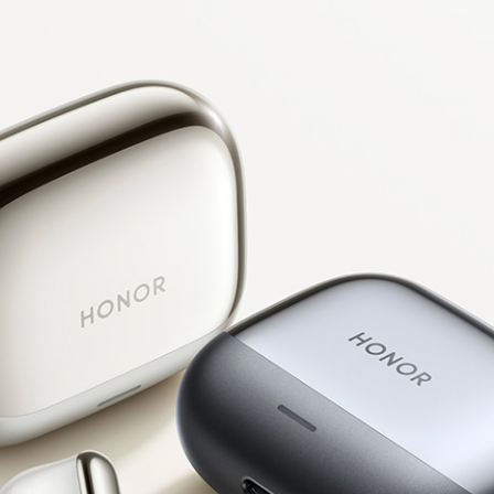
磁路镀钛动圈
11+6mm
 Hz – 20,000 Hz
电盒盒外指示灯，支持红、绿、白、黄
耀终端音频器控制软件V1.1
耀终端股份有限公司
圳市福田区香蜜湖街道东海社区红荔西路8089号深业中城6号楼A单元34
机：约 55分钟；充电盒：约110分钟(备注:以上数据均来自荣耀实验室
习惯等条件影响而有所不同。)
离子聚合物电池
V/1A及以上
线充电