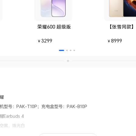
荣耀600 超级版
【张雪同款】荣
3299
8999
￥
￥
耀
机型号：PAK-T10P；充电盒型号：PAK-B10P
耀Earbuds 4
空黑，珠光白
WS 蓝牙耳机