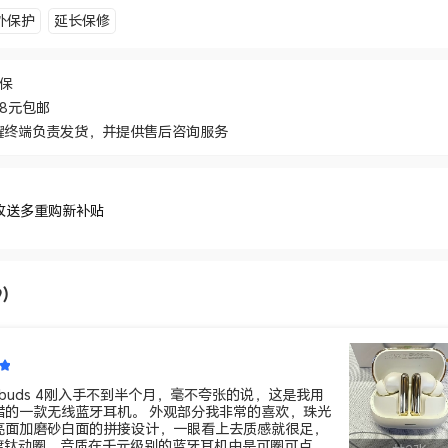
外保护
延长保修
价保
48元包邮
耀终端负责发货，并提供售后咨询服务
收送多重购新补贴
9）
rbuds 4刚入手不到半个月，毫不夸张的说，这是我用
蓝牙耳机。 外观部分我非常的喜欢，珠光
亮面加磨砂白面的拼接设计，一眼看上去质感就很足，
双镀钛动圈，音质在千元级别的蓝牙耳机中是可圈可点