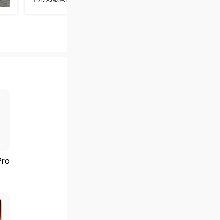
畸变，过马路听人声、买奶茶对话都不用摘下耳机。 续航也足
心，单次充电能用六个小时左右，配合充电盒整体续航超过三
一周一充完全能做到，日常出门揣在口袋里也不用频繁补电。 
面，低频扎实不闷，人声通透清晰，日常听流行、民谣都很舒
大部分用户的听歌偏好。佩戴感轻盈，戴一下午也不会胀痛，
容易滑落，对日常用户来说，这是一款挑不出明显短板的性价
Pro
荣耀WIN RT
荣耀600 
3599
2499
￥
￥