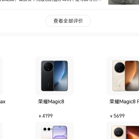
共2张
来，高低音频层次分明，低音下潜有力，高音通透清
间环绕声和游戏模式是我经常使用的。 至于降噪部
度降噪是够用的，在通勤路上基本听不到外面多余的嘈杂
查看全部评价
着小憩非常巴适，支持降噪深度的调节，日常中度使用
ax
荣耀Magic8
荣耀Magic8 
4199
5699
￥
￥