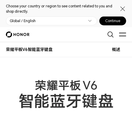
Choose your country or region to see content related to you and
shop directly.
Global / English
Continue
荣耀平板V6智能蓝牙键盘
概述