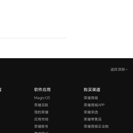
返回顶部
耀
软件应用
购买渠道
MagicOS
荣耀商城
荣耀互联
荣耀商城APP
我的荣耀
荣耀亲选
应用市场
荣耀零售店
荣耀账号
荣耀商城企业购