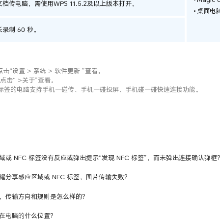
档传电脑，需使用WPS 11.5.2及以上版本打开。
桌面电脑
录制 60 秒。
请点击“设置 > 系统 > 软件更新 ”查看。
点击“
>关于”查看。
FC 标签的电脑支持手机一碰传、手机一碰投屏、手机碰一碰快速连接功能。
或 NFC 标签没有反应或弹出提示“发现 NFC 标签”，而未弹出连接确认弹框
分享感应区域或 NFC 标签，图片传输失败？
，传输方向和规则是怎么样的？
在电脑的什么位置？