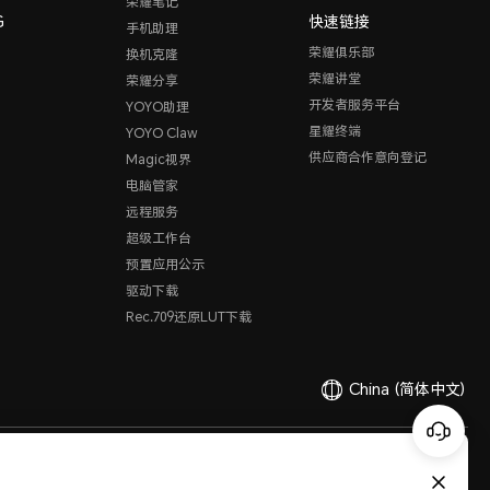
荣耀笔记
G
快速链接
手机助理
荣耀俱乐部
换机克隆
荣耀讲堂
荣耀分享
开发者服务平台
YOYO助理
星耀终端
YOYO Claw
供应商合作意向登记
Magic视界
电脑管家
远程服务
超级工作台
预置应用公示
驱动下载
Rec.709还原LUT下载
China
(简体中文)
有限公司 2020-2026 保留一切权利。
粤公网安备44030002002883
粤ICP备20047157号