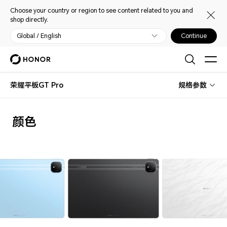
Choose your country or region to see content related to you and
shop directly.
Global / English
Continue
荣耀平板GT Pro
规格参数
颜色