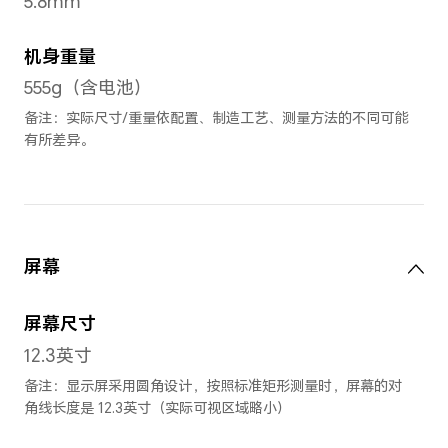
尺寸与重量
长
274.5mm
宽