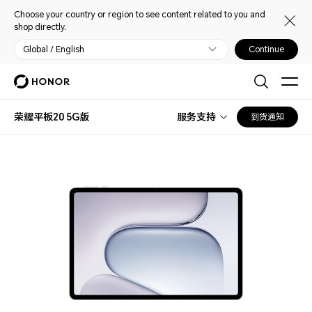
Choose your country or region to see content related to you and
shop directly.
Global / English
Continue
荣耀平板20 5G版
服务支持
到货通知