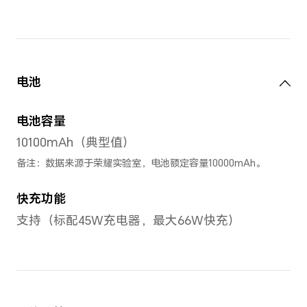
屏幕最高刷新率最高为120Hz
120Hz/90Hz/60Hz）
备注：不同应用界面下，刷新率可能略
为准。
屏幕色域
10.7亿色，DCI-P3广色域
备注：10.7亿色是指10bit色深（8bi
法扩展），可显示的颜色数量为1024×102
种。