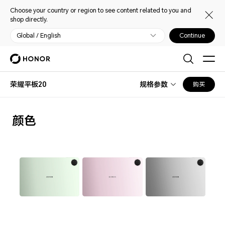
Choose your country or region to see content related to you and
shop directly.
Global / English
Continue
荣耀平板20
规格参数
购买
颜色