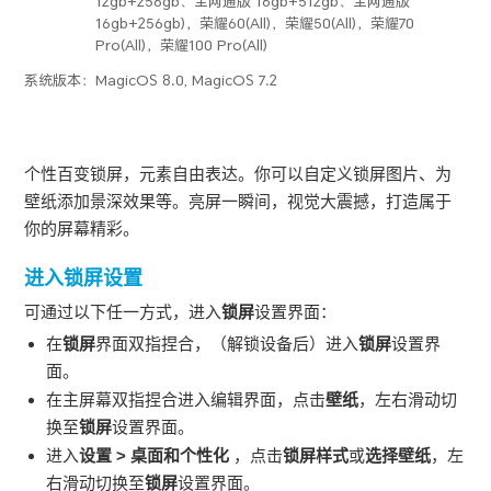
12gb+256gb、全网通版 16gb+512gb、全网通版
16gb+256gb)，荣耀60(All)，荣耀50(All)，荣耀70
Pro(All)，荣耀100 Pro(All)
系统版本：
MagicOS 8.0, MagicOS 7.2
个性百变锁屏，元素自由表达。你可以自定义锁屏图片、为
壁纸添加景深效果等。亮屏一瞬间，视觉大震撼，打造属于
你的屏幕精彩。
进入锁屏设置
可通过以下任一方式，进入
锁屏
设置界面：
在
锁屏
界面双指捏合，（解锁设备后）进入
锁屏
设置界
面。
在主屏幕双指捏合进入编辑界面，点击
壁纸
，左右滑动切
换至
锁屏
设置界面。
进入
设置
>
桌面和个性化
，点击
锁屏样式
或
选择壁纸
，左
右滑动切换至
锁屏
设置界面。