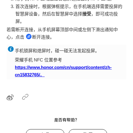
首次连接时，根据弹框提示，在
手机
端选择需要投屏的
智慧屏设备，然后在智慧屏中选择
接受
，即可成功投
屏。
若需断开连接，从
手机
屏幕顶部中间或左侧下滑出通知中
心，点击
断开连接。
手机
锁屏和熄屏时，碰一碰无法发起投屏。
荣耀手机 NFC 位置参考
https://www.honor.com/cn/support/content/zh-
cn15832765/
。
是否有帮助？