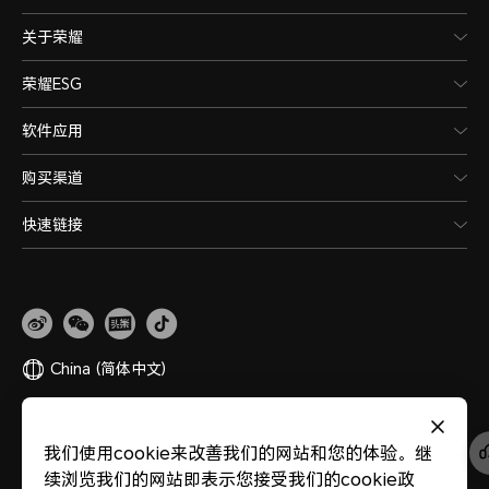
关于荣耀
荣耀ESG
软件应用
购买渠道
快速链接
China
(简体中文)
网站地图
隐私政策
使用条款
关于cookies
法律信息
除名查询
我们使用cookie来改善我们的网站和您的体验。继
版权所有 © 荣耀终端股份有限公司 2020-2026 保留一切权利。
粤公网安备
续浏览我们的网站即表示您接受我们的cookie政
44030002002883
粤ICP备20047157号