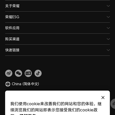
关于荣耀
荣耀ESG
软件应用
购买渠道
快速链接
China
(简体中文)
网站地图
隐私政策
使用条款
关于cookies
法律信息
除名查询
我们使用cookie来改善我们的网站和您的体验。继
版权所有 © 荣耀终端股份有限公司 2020-2026 保留一切权利。
粤公网安备
续浏览我们的网站即表示您接受我们的cookie政
44030002002883
粤ICP备20047157号
医疗器械网络交易服务第三方平台备案