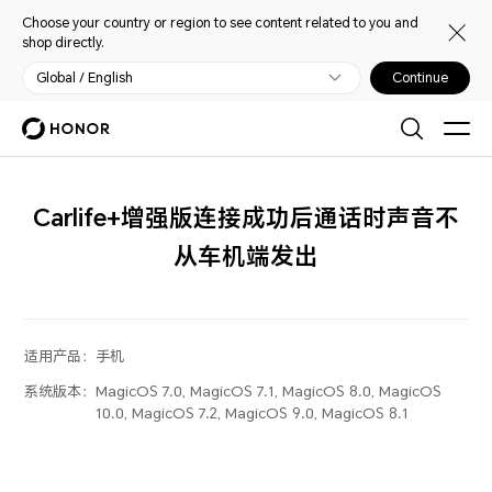
Choose your country or region to see content related to you and
shop directly.
Global / English
Continue
Carlife+增强版连接成功后通话时声音不
从车机端发出
适用产品：
手机
系统版本：
MagicOS 7.0, MagicOS 7.1, MagicOS 8.0, MagicOS
10.0, MagicOS 7.2, MagicOS 9.0, MagicOS 8.1