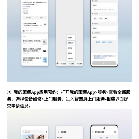
③
我的荣耀
App
应用预约：
打开
我的荣耀
App>
服务
>
查看全部服
务
，选择
设备维修
>
上门服务
，进入
智慧屏上门服务
-
报装
界面提
交申请信息。