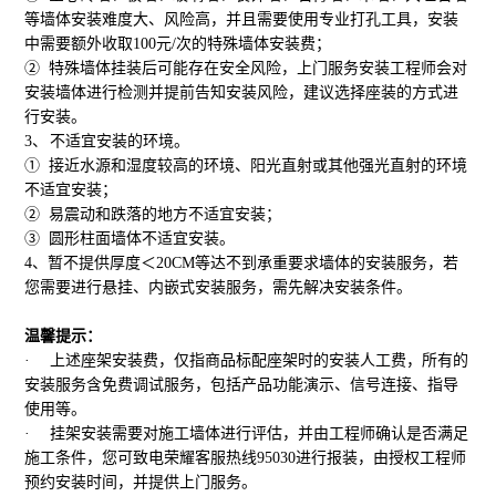
等墙体安装难度大、风险高，并且需要使用专业打孔工具，安装
中需要额外收取
100
元
/
次的特殊墙体安装费；
②
特殊墙体挂装后可能存在安全风险，上门服务安装工程师会对
安装墙体进行检测并提前告知安装风险，建议选择座装的方式进
行安装。
3、
不适宜安装的环境。
①
接近水源和湿度较高的环境、阳光直射或其他强光直射的环境
不适宜安装；
②
易震动和跌落的地方不适宜安装；
③ 圆形柱面墙体不适宜安装。
4
、暂不提供厚度＜
20CM
等达不到承重要求墙体的安装服务，若
您需要进行悬挂、内嵌式安装服务，需先解决安装条件。
温馨提示：
·
上述座架安装费，仅指商品标配座架时的安装人工费，所有的
安装服务含免费调试服务，包括产品功能演示、信号连接、指导
使用等。
·
挂架安装需要对施工墙体进行评估，并由工程师确认是否满足
施工条件，您可致电荣耀客服热线
95030
进行报装，由授权工程师
预约安装时间，并提供上门服务。