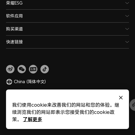
荣耀ESG
软件应用
购买渠道
快速链接
China
(简体中文)
网站地图
隐私政策
使用条款
关于cookies
法律信息
除名查询
我们使用cookie来改善我们的网站和您的体验。继
版权所有 © 荣耀终端股份有限公司 2020-2026 保留一切权利。
粤公网安备
续浏览我们的网站即表示您接受我们的cookie政
44030002002883
粤ICP备20047157号
医疗器械网络交易服务第三方平台备案
了解更多
策。