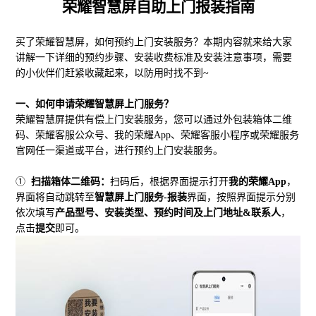
荣耀智慧屏自助上门报装指南
买了荣耀智慧屏，如何预约上门安装服务？本期内容就来给大家
讲解一下详细的预约步骤、安装收费标准及安装注意事项，需要
的小伙伴们赶紧收藏起来，以防用时找不到
~
一、
如何申请荣耀智慧屏上门服务？
荣耀智慧屏提供有偿上门安装服务，您可以通过外包装箱体二维
码、荣耀客服公众号、我的荣耀
App
、荣耀客服小程序或荣耀服务
官网任一渠道或平台，进行预约上门安装服务。
①
扫描箱体二维码：
扫码后，根据界面提示打开
我的荣耀
App
，
界面将自动跳转至
智慧屏上门服务
-
报装
界面，按照界面提示分别
依次填写
产品型号、安装类型、预约时间及上门地址
&
联系人
，
点击
提交
即可。