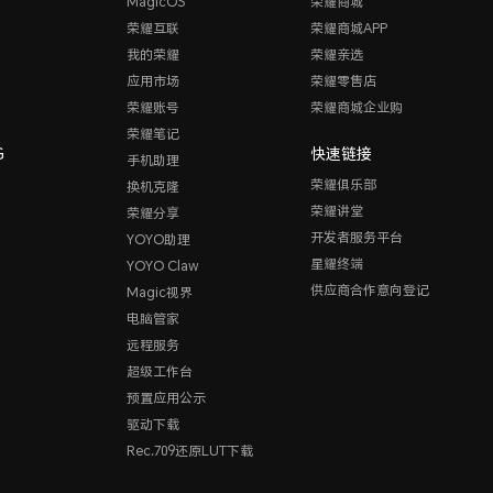
MagicOS
荣耀商城
荣耀互联
荣耀商城APP
我的荣耀
荣耀亲选
应用市场
荣耀零售店
荣耀账号
荣耀商城企业购
荣耀笔记
G
快速链接
手机助理
荣耀俱乐部
换机克隆
荣耀讲堂
荣耀分享
开发者服务平台
YOYO助理
星耀终端
YOYO Claw
供应商合作意向登记
Magic视界
电脑管家
远程服务
超级工作台
预置应用公示
驱动下载
Rec.709还原LUT下载