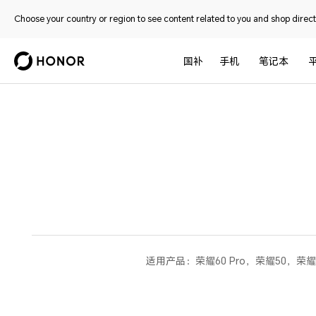
Choose your country or region to see content related to you and shop directl
国补
手机
笔记本
适用产品：