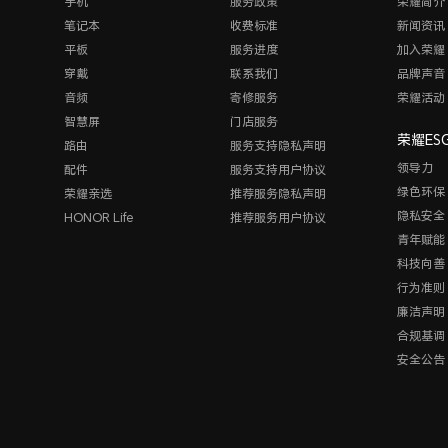
手机
服务政策
荣耀简介
笔记本
收费标准
新闻资讯
平板
服务进度
加入荣耀
穿戴
联系我们
品牌声音
音频
寄修服务
荣耀活动
智慧屏
门店服务
荣耀ES
路由
服务支持隐私声明
领导力
配件
服务支持用户协议
绿色环保
荣耀亲选
推荐服务隐私声明
隐私安全
HONOR Life
推荐服务用户协议
青年赋能
科技向善
行为准则
廉洁声明
合规基调
安全公告