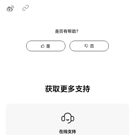
是否有帮助？
是
否
获取更多支持
在线支持