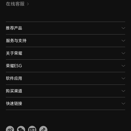
在线客服
推荐产品
服务与支持
关于荣耀
荣耀ESG
软件应用
购买渠道
快速链接