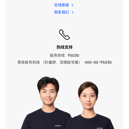
在线客服
联系我们
热线支持
服务热线
95030
尊享服务热线 （折叠屏、至臻版专属）
400-00-95030