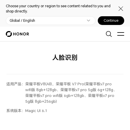
Choose your country or region to see content related to you and
shop directly.
Global / English
Continue
人脸识别
适用产品：
荣耀平板V8(All)，荣耀平板 V7 Pro(荣耀平板v7 pro
wifi版 8gb+128gb、荣耀平板v7 pro 5g版 6g+128g、
荣耀平板v7 pro wifi版 6gb+128gb、荣耀平板v7 pro
5g版 8gb+256gb)
系统版本：
Magic UI 6.1