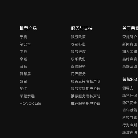
推荐产品
服务与支持
关于荣
手机
服务政策
荣耀简介
笔记本
收费标准
新闻资讯
平板
服务进度
加入荣耀
穿戴
联系我们
品牌声音
音频
寄修服务
荣耀活动
智慧屏
门店服务
荣耀ES
路由
服务支持隐私声明
领导力
配件
服务支持用户协议
绿色环保
荣耀亲选
推荐服务隐私声明
隐私安全
HONOR Life
推荐服务用户协议
青年赋能
科技向善
行为准则
廉洁声明