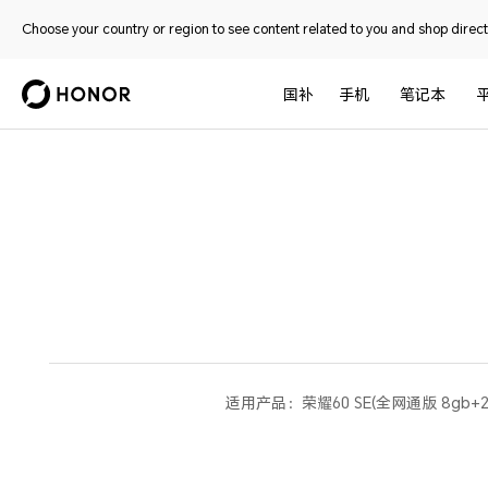
Choose your country or region to see content related to you and shop directl
国补
手机
笔记本
适用产品：