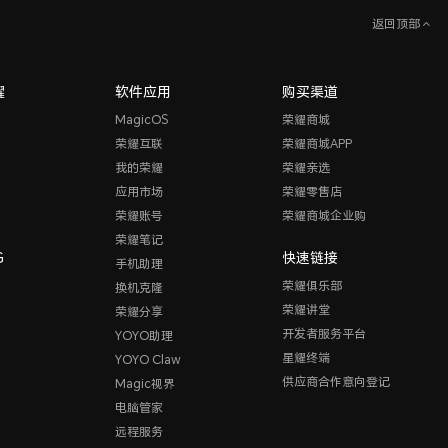
返回顶部
耀
软件应用
购买渠道
MagicOS
荣耀商城
荣耀互联
荣耀商城APP
我的荣耀
荣耀亲选
应用市场
荣耀零售店
荣耀账号
荣耀商城企业购
荣耀笔记
G
快速链接
手机助理
荣耀俱乐部
换机克隆
荣耀讲堂
荣耀分享
开发者服务平台
YOYO助理
星耀终端
YOYO Claw
供应商合作意向登记
Magic视界
电脑管家
远程服务