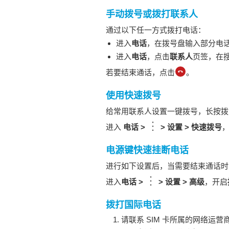
手动拨号或拨打联系人
通过以下任一方式拨打电话：
进入
电话
，在拨号盘输入部分电
进入
电话
，点击
联系人
页签，在
若要结束通话，点击
。
使用快速拨号
给常用联系人设置一键拨号，长按拨
进入
电话
>
>
设置
>
快速拨号
电源键快速挂断电话
进行如下设置后，当需要结束通话时
进入
电话
>
>
设置
>
高级
，开启
拨打国际电话
请联系 SIM 卡所属的网络运