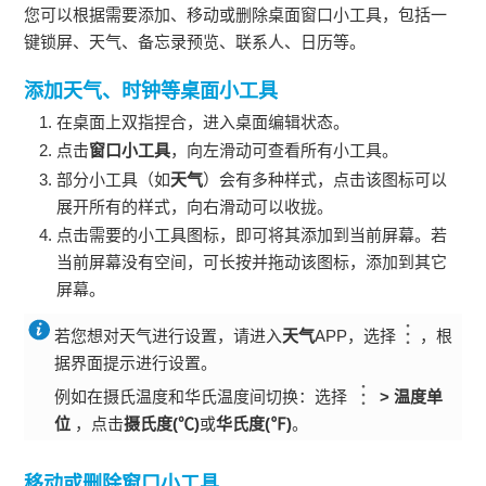
您可以根据需要添加、移动或删除桌面窗口小工具，包括一
键锁屏、天气、备忘录预览、联系人、日历等。
添加天气、时钟等桌面小工具
在桌面上双指捏合，进入桌面编辑状态。
点击
窗口小工具
，向
左
滑动可查看所有小工具。
部分小工具（如
天气
）会有多种样式，点击该图标可以
展开所有的样式，向
右
滑动可以收拢。
点击需要的小工具图标，即可将其添加到当前屏幕。若
当前屏幕没有空间，可长按并拖动该图标，添加到其它
屏幕。
若您想对
天气
进行设置，请进入
天气
APP，选择
，根
据界面提示进行设置。
例如在摄氏温度和华氏温度间切换：选择
>
温度单
位
，点击
摄氏度(℃)
或
华氏度(℉)
。
移动或删除窗口小工具