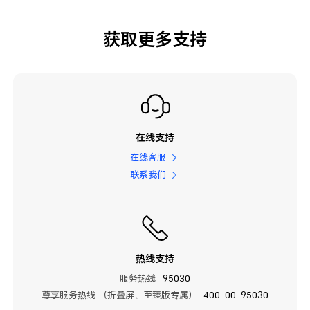
获取更多支持
在线支持
在线客服
联系我们
热线支持
服务热线
95030
尊享服务热线 （折叠屏、至臻版专属）
400-00-95030