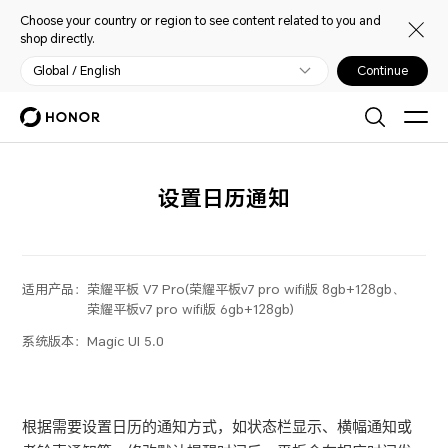
Choose your country or region to see content related to you and
shop directly.
Global / English
Continue
设置日历通知
适用产品：
荣耀平板 V7 Pro(荣耀平板v7 pro wifi版 8gb+128gb、
荣耀平板v7 pro wifi版 6gb+128gb)
系统版本：
Magic UI 5.0
根据需要设置日历的通知方式，如状态栏显示、横幅通知或