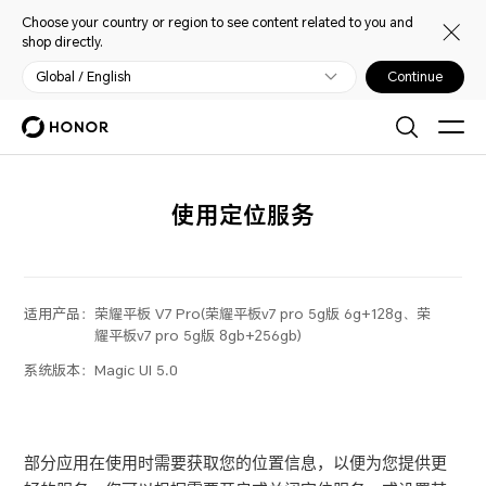
Choose your country or region to see content related to you and
shop directly.
Global / English
Continue
使用定位服务
适用产品：
荣耀平板 V7 Pro(荣耀平板v7 pro 5g版 6g+128g、荣
耀平板v7 pro 5g版 8gb+256gb)
系统版本：
Magic UI 5.0
部分应用在使用时需要获取您的位置信息，以便为您提供更