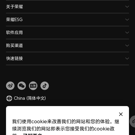
关于荣耀
荣耀ESG
软件应用
购买渠道
快速链接
China
(简体中文)
网站地图
隐私政策
使用条款
关于cookies
法律信息
除名查询
我们使用cookie来改善我们的网站和您的体验。继
版权所有 © 荣耀终端股份有限公司 2020-2026 保留一切权利。
粤公网安备
续浏览我们的网站即表示您接受我们的cookie政
44030002002883
粤ICP备20047157号
医疗器械网络交易服务第三方平台备案