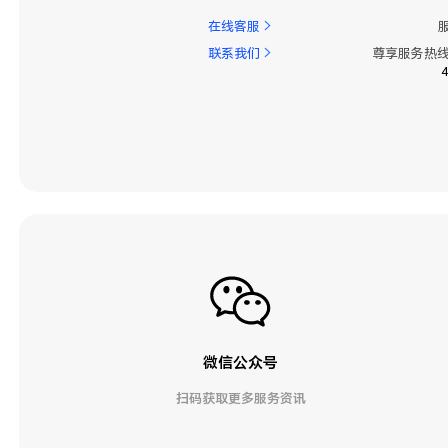
在线客服
联系我们
尊享服务热线
微信公众号
扫码获取更多服务资讯