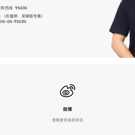
服务热线
95030
 （折叠屏、至臻版专属）
400-00-95030
微博
查看更多服务资讯