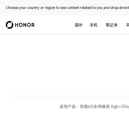
Choose your country or region to see content related to you and shop directl
国补
手机
笔记本
适用产品：