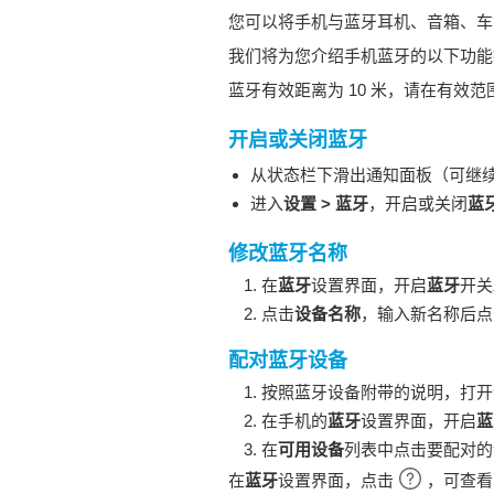
您可以将
手机
与蓝牙耳机、音箱、车
我们将为您介绍
手机
蓝牙的以下功能
蓝牙有效距离为 10 米，请在有效
开启或关闭蓝牙
从状态栏下滑出通知面板（可继
进入
设置
>
蓝牙
，开启或关闭
蓝
修改蓝牙名称
在
蓝牙
设置界面，开启
蓝牙
开关
点击
设备名称
，输入新名称后点
配对蓝牙设备
按照蓝牙设备附带的说明，打开
在
手机
的
蓝牙
设置界面，开启
蓝
在
可用设备
列表中点击要配对的
在
蓝牙
设置界面，点击
，可查看