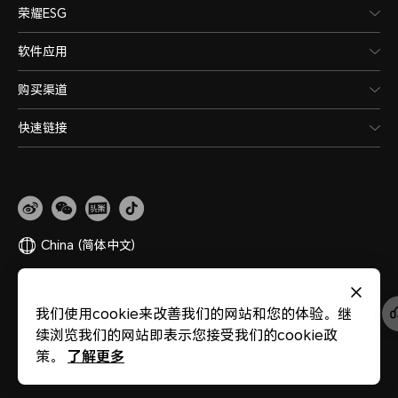
荣耀ESG
软件应用
购买渠道
快速链接
China
(简体中文)
网站地图
隐私政策
使用条款
关于cookies
法律信息
除名查询
我们使用cookie来改善我们的网站和您的体验。继
版权所有 © 荣耀终端股份有限公司 2020-2026 保留一切权利。
粤公网安备
续浏览我们的网站即表示您接受我们的cookie政
44030002002883
粤ICP备20047157号
医疗器械网络交易服务第三方平台备案
了解更多
策。