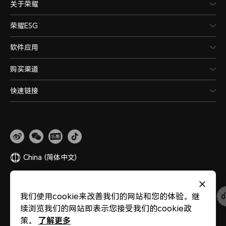
关于荣耀
荣耀ESG
软件应用
购买渠道
快速链接
China
(简体中文)
网站地图
隐私政策
使用条款
关于cookies
法律信息
除名查询
我们使用cookie来改善我们的网站和您的体验。继
版权所有 © 荣耀终端股份有限公司 2020-2026 保留一切权利。
粤公网安备
续浏览我们的网站即表示您接受我们的cookie政
44030002002883
粤ICP备20047157号
医疗器械网络交易服务第三方平台备案
了解更多
策。