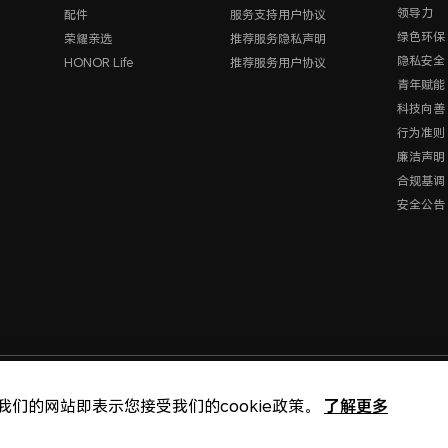
领导力
配件
服务支持用户协议
绿色环保
荣耀亲选
推荐服务隐私声明
隐私安全
HONOR Life
推荐服务用户协议
青年赋能
科技向善
行为准则
廉洁声明
合规基调
安全公告
版权所有 © 荣耀终端股份
了解更多
我们的网站即表示您接受我们的cookie政策。