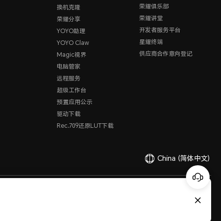
荣耀俱乐部
换机克隆
荣耀讲堂
荣耀分享
开发者服务平台
YOYO助理
星耀终端
YOYO Claw
供应商合作意向登记
Magic视界
电脑管家
远程服务
超级工作台
预置应用公示
驱动下载
Rec.709还原LUT下载
China
(简体中文)
有限公司 2020-2026 保留一切权利。
粤公网安备44030002002883
粤ICP备20047157号
医疗器械网络交易服务第三方平台备案