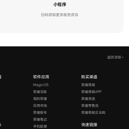
小程序
扫码获取更多服务资讯
返回顶部
耀
软件应用
购买渠道
MagicOS
荣耀商城
荣耀互联
荣耀商城APP
我的荣耀
荣耀亲选
应用市场
荣耀零售店
荣耀账号
荣耀商城企业购
荣耀笔记
G
快速链接
手机助理