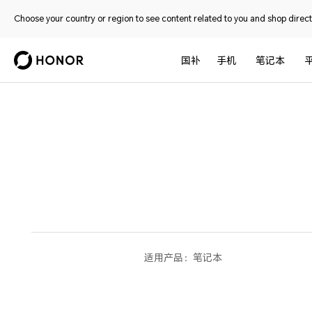
Choose your country or region to see content related to you and shop directl
国补
手机
笔记本
适用产品：
笔记本