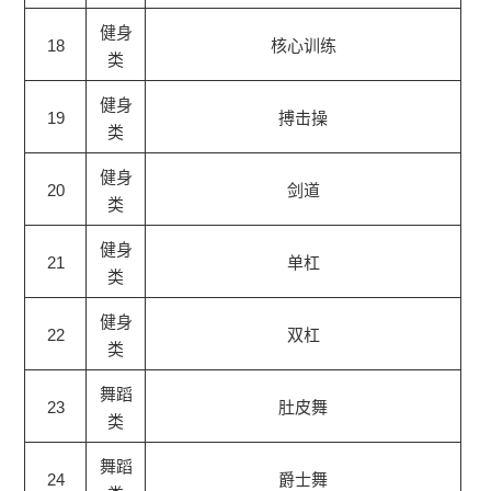
健身
18
核心训练
类
健身
19
搏击操
类
健身
20
剑道
类
健身
21
单杠
类
健身
22
双杠
类
舞蹈
23
肚皮舞
类
舞蹈
24
爵士舞