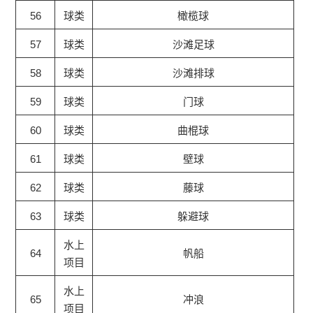
56
球类
橄榄球
57
球类
沙滩足球
58
球类
沙滩排球
59
球类
门球
60
球类
曲棍球
61
球类
壁球
62
球类
藤球
63
球类
躲避球
水上
64
帆船
项目
水上
65
冲浪
项目