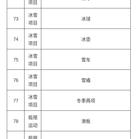
项目
冰雪
73
冰球
项目
冰雪
74
冰壶
项目
冰雪
75
雪车
项目
冰雪
76
雪橇
项目
冰雪
77
冬季两项
项目
极限
78
滑板
运动
极限