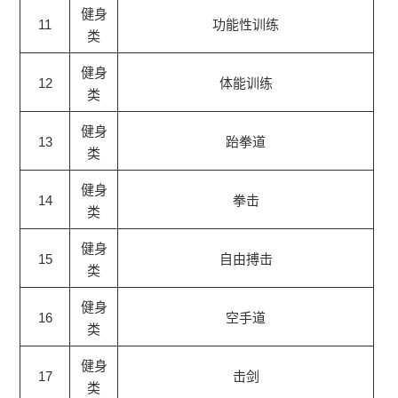
健身
11
功能性训练
类
健身
12
体能训练
类
健身
13
跆拳道
类
健身
14
拳击
类
健身
15
自由搏击
类
健身
16
空手道
类
健身
17
击剑
类