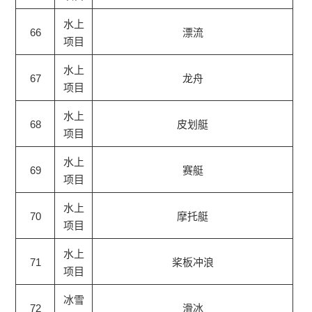
水上
66
漂流
项目
水上
67
龙舟
项目
水上
68
皮划艇
项目
水上
69
赛艇
项目
水上
70
摩托艇
项目
水上
71
桨板冲浪
项目
冰雪
72
滑冰