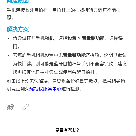
问题原因
手机连接蓝牙自拍杆，自拍杆上的拍照按钮只调焦不能拍
照。
解决方案
请尝试打开手机
相机
，选择
设置
>
音量键功能
，选择
快
门
。
若您的手机相机设置中无
音量键功能
选择项，说明已默认
为快门键。则可能是蓝牙自拍杆与手机不兼容导致，建议
您更换其他自拍杆尝试或使用荣耀自拍杆。
如果以上均无法解决，建议您备份好重要数据，携带相关购
机凭证到
荣耀授权服务中心
进行检测。
是否有帮助？