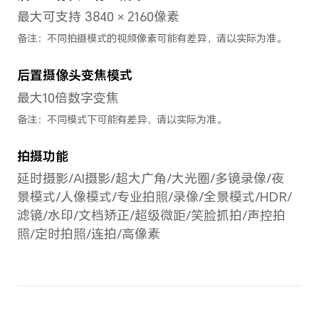
Snapdragon 778G
2.4G
A55 
（高通骁龙™ 778G）
备注
载智
CPU核数
八核
GP
Adr