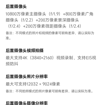
对角线长度是 6.57 英寸（实
际可视区域略小）。
处理器
CPU型号
CP
Qualcomm
4 × 