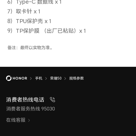
是否支持。
5G网络制式主卡
移动5G（NR）/联通5G（NR）/
电5G（NR）
备注：*5G网络使用，需要根据运营商
况确定是否支持。
手机
荣耀50
规格参数
5G网络制式副卡
消费者热线电话
消费者服务热线 95030
移动5G（NR）/联通5G（NR）/
在线客服
电5G（NR）