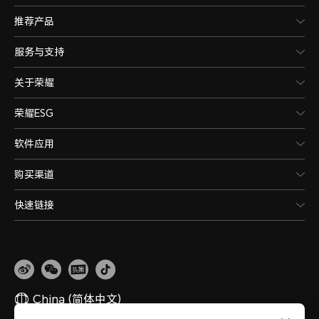
备注：*5G网络使用，需要根据运营商
推荐产品
况确定是否支持。
服务与支持
4G网络制式主卡
关于荣耀
移动/联通/电信（TD-LTE/LTE 
荣耀ESG
LTE/LTE FDD）
软件应用
购买渠道
备注：*4G网络使用，需要根据运营商
况确定是否支持。
快速链接
4G网络制式副卡
移动/联通/电信（TD-LTE/LTE 
China
(简体中文)
LTE/LTE FDD）