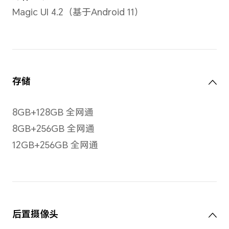
屏幕
OLE
屏幕
多点
屏幕尺寸
点触
6.57英寸
备注：显示屏采用圆角设计，
按照标准矩形测量时，屏幕的