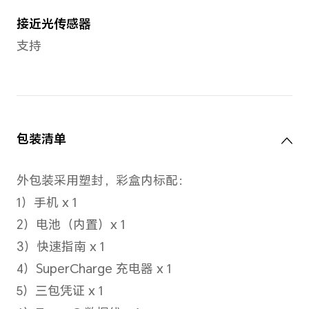
蜂窝网络
网络制式
支持联通/电信5G/4G+/4G/3
5G/4G+/4G/2G，广电5G/4G+
备注： *卡槽1, 2可以任意切换为默认
*如果两张都是电信卡，副卡（非默认
信VoLTE业务，才能同时使用电信双卡
*实际网络使用，需要根据运营商网络