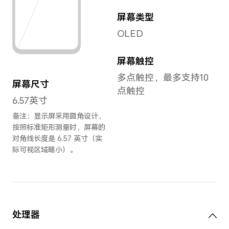
长度
厚度
159.96mm
7.7
宽度
重量
73.76mm
约1
备注
置、
同可