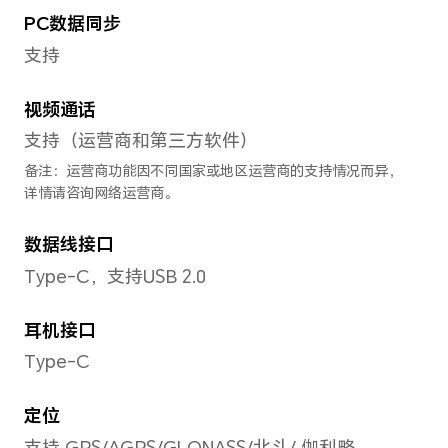
前置摄像头视频拍摄
最大支持1080p（2520×108
拍摄功能
人像模式/延时摄影/滤镜/水印
像/声控拍照/定时拍照/手势拍