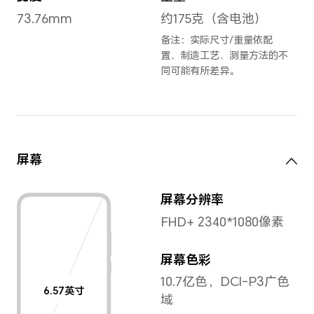
初雪水晶
,
墨玉青
,
夏日琥珀
,
尺寸与重量