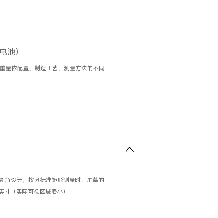
含电池）
/重量依配置、制造工艺、测量方法的不同
圆角设计，按照标准矩形测量时，屏幕的
7英寸（实际可视区域略小）