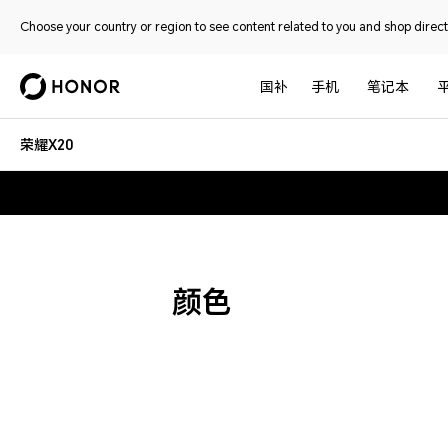
Choose your country or region to see content related to you and shop directl
国补
手机
笔记本
荣耀X20
颜色