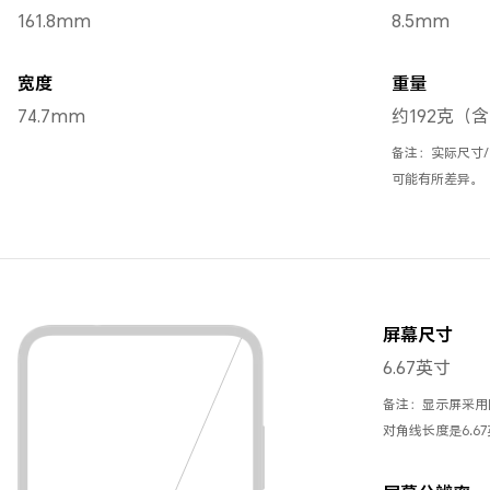
161.8mm
8.5mm
宽度
重量
74.7mm
约192克（
备注：实际尺寸
可能有所差异。
屏幕尺寸
6.67英寸
备注：显示屏采用
对角线长度是6.6