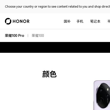
Choose your country or region to see content related to you and shop directl
国补
手机
笔记本
荣耀100 Pro
荣耀100
颜色