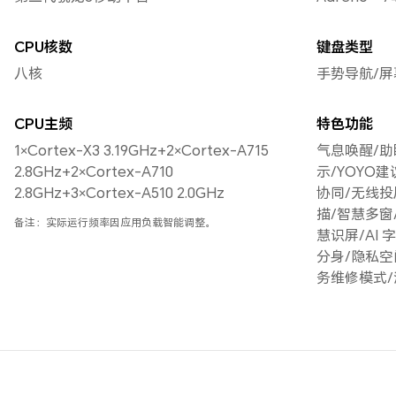
CPU核数
键盘类型
八核
手势导航/屏
CPU主频
特色功能
1×Cortex-X3 3.19GHz+2×Cortex-A715
气息唤醒/助
2.8GHz+2×Cortex-A710
示/YOYO建
2.8GHz+3×Cortex-A510 2.0GHz
协同/无线投
描/智慧多窗
备注：实际运行频率因应用负载智能调整。
慧识屏/AI
分身/隐私空
务维修模式/