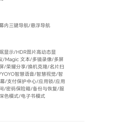
幕内三键导航/悬浮导航
眠显示/HDR图片高动态显
议/Magic 文本/多镜录像/多屏
屏/荣耀分享/换机克隆/名片扫
/YOYO智慧语音/智慧视觉/智
 字幕/支付保护中心/应用锁/应用
间/密码保险箱/备份与恢复/服
深色模式/电子书模式