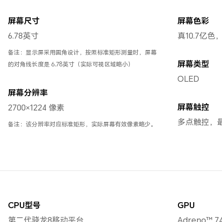
屏幕尺寸
屏幕色彩
6.78英寸
真10.7亿色
备注：显示屏采用圆角设计，按照标准矩形测量时，屏幕
屏幕类型
的对角线长度是 6.78英寸（实际可视区域略小）
OLED
屏幕分辨率
屏幕触控
2700×1224 像素
多点触控，最
备注：该分辨率对应标准矩形，实际屏幕有效像素略少。
CPU型号
GPU
第二代骁龙8移动平台
Adreno™ 7