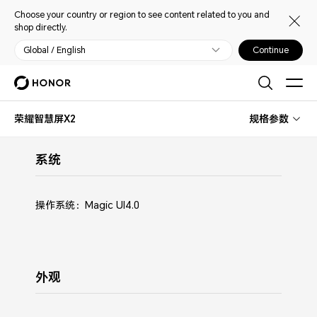
Choose your country or region to see content related to you and
shop directly.
Global / English
Continue
荣耀智慧屏X2
规格参数
系统
操作系统：Magic UI4.0
外观