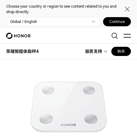
Choose your country or region to see content related to you and
shop directly.
Global / English
Continue
荣耀智能体脂秤4
服务支持
购买