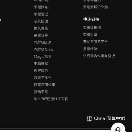
荣耀账号
荣耀商城企业购
荣耀笔记
G
快速链接
手机助理
荣耀俱乐部
换机克隆
荣耀讲堂
荣耀分享
开发者服务平台
YOYO助理
星耀终端
YOYO Claw
供应商合作意向登记
Magic视界
电脑管家
远程服务
超级工作台
预置应用公示
驱动下载
Rec.709还原LUT下载
China
(简体中文)