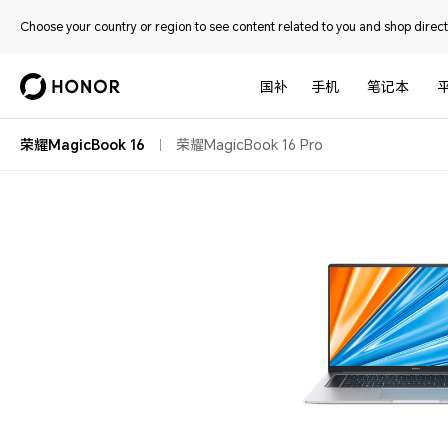
Choose your country or region to see content related to you and shop directl
国补
手机
笔记本
荣耀MagicBook 16
荣耀MagicBook 16 Pro