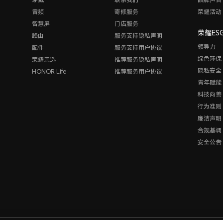
音频
寄修服务
荣耀活动
智慧屏
门店服务
荣耀ES
路由
服务支持隐私声明
领导力
配件
服务支持用户协议
绿色环保
荣耀亲选
推荐服务隐私声明
隐私安全
HONOR Life
推荐服务用户协议
青年赋能
科技向善
行为准则
廉洁声明
合规基调
安全公告