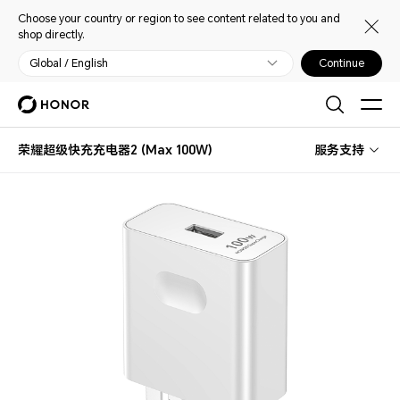
Choose your country or region to see content related to you and
shop directly.
Global / English
Continue
荣耀超级快充充电器2 (Max 100W)
服务支持