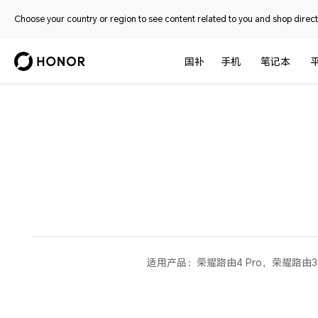
Choose your country or region to see content related to you and shop directl
国补
手机
笔记本
适用产品：