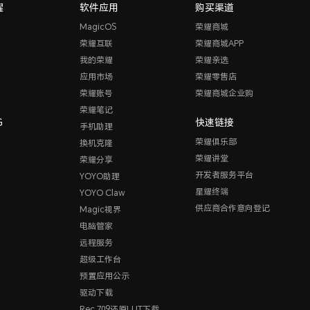
耀
软件应用
购买渠道
MagicOS
荣耀商城
荣耀互联
荣耀商城APP
我的荣耀
荣耀亲选
应用市场
荣耀零售店
荣耀账号
荣耀商城企业购
荣耀笔记
G
快速链接
手机助理
荣耀俱乐部
换机克隆
荣耀讲堂
荣耀分享
开发者服务平台
YOYO助理
星耀终端
YOYO Claw
供应商合作意向登记
Magic视界
电脑管家
远程服务
超级工作台
预置应用公示
驱动下载
Rec.709还原LUT下载