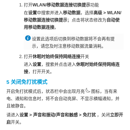
打开
WLAN/移动数据连接切换提示
功能
在
设置
中搜索并进入
移动数据
，选择
高级
>
WLAN/
移动数据连接切换提示
；点击将状态修改为
自动使
用移动数据连接
。
设置此选项后切换到移动数据将不会再有提
示，请您及时注意移动数据流量消耗。
打开
休眠时始终保持网络连接
开关
进入
设置
，搜索并点击进入
休眠时始终保持网络连
接
，打开开关。
5 关闭免打扰模式
开启免打扰模式后，状态栏中会出现月亮
图标，当有来
电、通知和信息时，将不会自动亮屏、不显示横幅通知，并
且被静音。
请进入
设置 > 声音和振动
/声音和触感
> 免打扰
，关闭
立即开
启
开关。