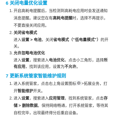
6 关闭电量优化设置
开启高耗电提醒后，当检测到高耗电应用时会发送通知
消息提醒。建议您在有
高耗电提醒
时，选择不再提示，
不要直接关闭应用。
关闭省电模式
进入
设置
>
电池
，关闭
省电模式
（“低电量模式”）
的开
关。
允许
忽略电池优化
进入
设置
，搜索进入
电池优化
，点击小三角形，选择
所
有应用
，找到该应用，设置为
不允许
。
7 更新系统管家智能维护规则
进入系统管家，点击右上角设置图标
>拓展业务，打
开
智能维护
开关。
进入
设置
，搜索进入
应用管理
，找到系统管家，点击
存
储
>
删除数据
。保持网络畅通，打开系统管家，等待其
自检完毕，出现最终得分后重启设备。