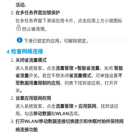
活动
。
在多任务界面加锁
保护
在多任务界面下滑该应用卡片，点击应用上方小锁图标
防止被清理。
下滑已锁定的应用，可解除锁定。
4 检查网络连接
关闭
省流量模式
进入系统管家，点击
流量管理
>
智能省流量
，关闭
智能
省流量
开关。若您不想关闭
省流量模式
，可单独设置
不
受数据用量限制的应用
。列表下找到该应用，打开开
关
。
设置应用联网权限
进入系统管家，点击
流量管理
>
应用联网
，找到该应
用，勾选
移动数据
和
WLAN
选项。
打开
WLAN/移动数据连接切换提示
和
休眠时始终保持网
络连接
功能