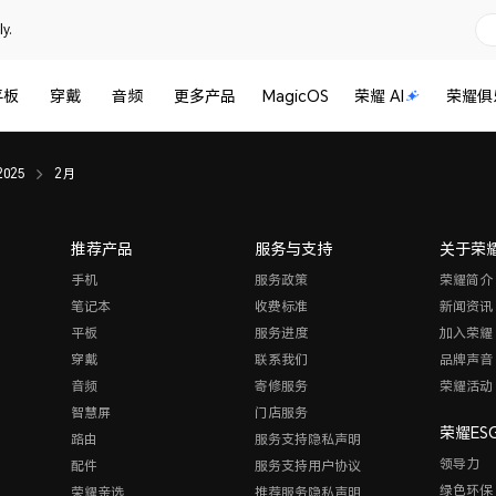
y.
平板
穿戴
音频
更多产品
MagicOS
荣耀 AI
荣耀俱
2025
2月
推荐产品
服务与支持
关于荣
手机
服务政策
荣耀简介
笔记本
收费标准
新闻资讯
平板
服务进度
加入荣耀
穿戴
联系我们
品牌声音
音频
寄修服务
荣耀活动
智慧屏
门店服务
荣耀ES
路由
服务支持隐私声明
领导力
配件
服务支持用户协议
绿色环保
荣耀亲选
推荐服务隐私声明