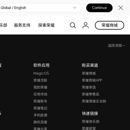
Global / English
Continue
乐部
服务支持
探索荣耀
荣耀商城
返回顶部
耀
软件应用
购买渠道
MagicOS
荣耀商城
荣耀互联
荣耀商城APP
我的荣耀
荣耀亲选
应用市场
荣耀零售店
荣耀账号
荣耀商城企业购
荣耀笔记
G
快速链接
手机助理
荣耀俱乐部
换机克隆
荣耀讲堂
荣耀分享