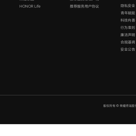
隐私安全
HONOR Life
推荐服务用户协议
青年赋能
科技向善
行为准则
廉洁声明
合规基调
安全公告
版权所有 © 荣耀终端股份