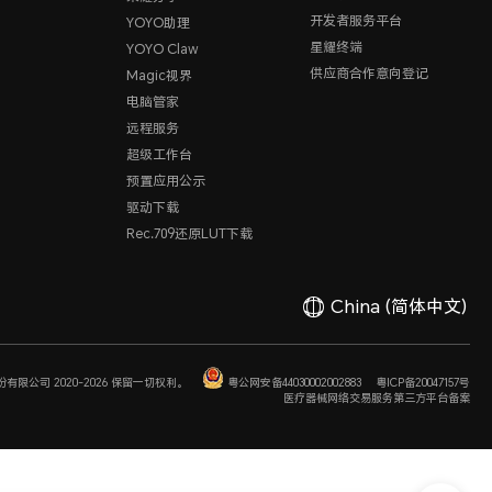
开发者服务平台
YOYO助理
星耀终端
YOYO Claw
供应商合作意向登记
Magic视界
电脑管家
远程服务
超级工作台
预置应用公示
驱动下载
Rec.709还原LUT下载
China
(简体中文)
有限公司 2020-2026 保留一切权利。
粤公网安备44030002002883
粤ICP备20047157号
医疗器械网络交易服务第三方平台备案