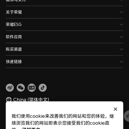
关于荣耀
荣耀ESG
软件应用
购买渠道
快速链接
China
(简体中文)
我们使用cookie来改善我们的网站和您的体验。继
网站地图
隐私政策
使用条款
关于cookies
法律信息
除名查询
续浏览我们的网站即表示您接受我们的cookie政
版权所有 © 荣耀终端股份有限公司 2020-2026 保留一切权利。
粤公网安备
44030002002883
粤ICP备20047157号