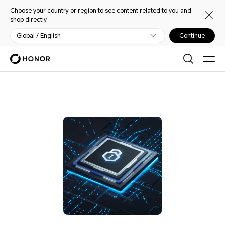
Choose your country or region to see content related to you and
shop directly.
Global / English
Continue