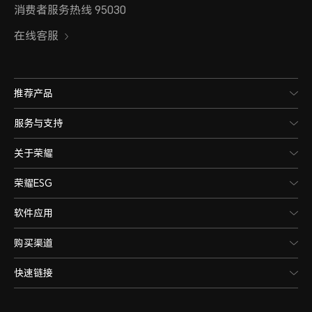
备注：*4G网络使用，需要根据运营商
消费者服务热线 95030
况确定是否支持。
在线客服
4G网络制式副卡
推荐产品
移动/联通/电信（TD-LTE/LTE 
服务与支持
LTE/LTE FDD）
关于荣耀
备注：*4G网络使用，需要根据运营商
荣耀ESG
况确定是否支持。
软件应用
3G网络制式主卡
购买渠道
联通3G（WCDMA）/电信3G（CD
快速链接