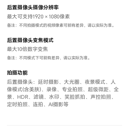
CPU核数
键盘
八核
虚拟
CPU主频
特色
2 x Cortex-A76
换机
2.2GHz + 6 x Cortex-
慧语
A55 2.0GHz
幕/
锁/
备注：实际运行频率因应用负
箱/
载智能调整