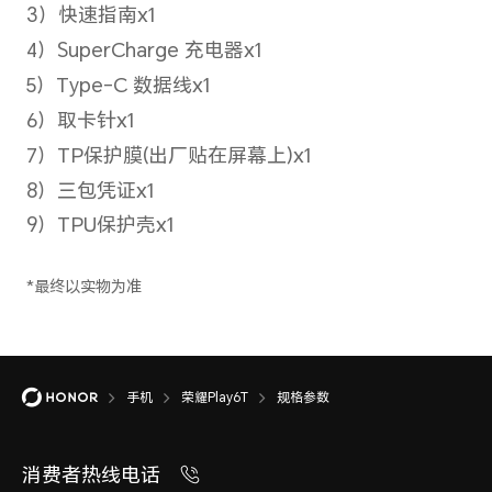
况确定是否支持。
5G网络制式副卡
移动5G（NR）/联通5G（NR）/
电5G（NR）
备注：*5G网络使用，需要根据运营商
况确定是否支持。
4G网络制式主卡
移动/联通/电信（TD-LTE/LTE 
手机
荣耀Play6T
规格参数
LTE/LTE FDD）
消费者热线电话