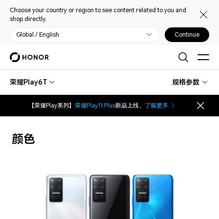
Choose your country or region to see content related to you and
shop directly.
Global / English
Continue
荣耀Play6T
规格参数
【荣耀Play系列】
荣耀Play11 Plus
新品上线，
了解更多