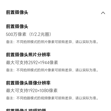
修模
书模
系统
操作系统
Magic UI 5.0 （基于Android 1