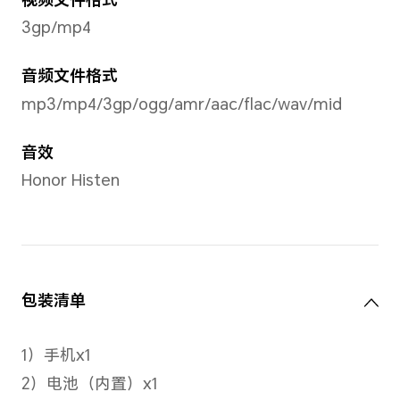
备注：
*卡槽1, 2可以任意切换为默认移动数据
*如果两张都是电信卡，副卡（非默认
信VoLTE业务，才能同时使用电信双卡
*实际网络使用，需要根据运营商网络
是否支持。
5G网络制式主卡
移动5G（NR）/联通5G（NR）/
电5G（NR）
备注：*5G网络使用，需要根据运营商