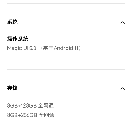
屏幕
TFT
屏幕
多点
点触
屏幕尺寸
6.74英寸
备注：显示屏采用圆角设计，
按照标准矩形测量时，屏幕的