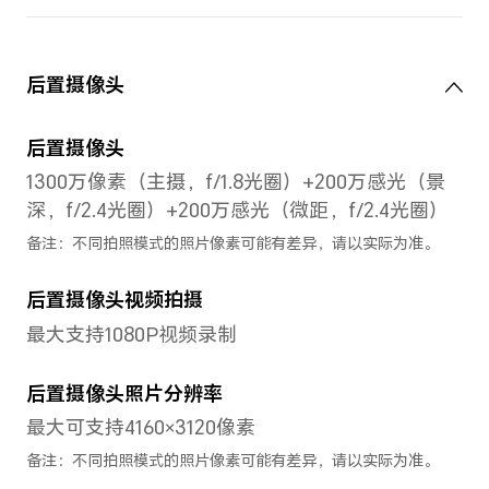
对角线长度是 6.74 英寸（实
际可视区域略小）
处理器
CPU型号
GP
天玑700
Mail