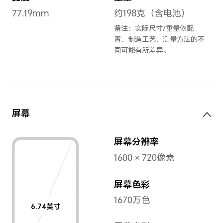
钛空银
,
幻夜黑
,
尺寸与重量