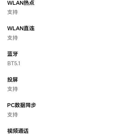
前置摄像头视频拍摄
最大支持1080P视频录制
拍摄功能
前置摄像头：人像模式、延时
镜、笑脸抓拍、自拍镜像、声
照、手势拍照等
人脸识别