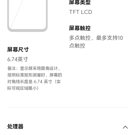
长度
厚度
167.59mm
8.6
宽度
重量
77.19mm
约1
备注
置、
同可