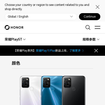
Choose your country or region to see content related to you and
shop directly.
Global / English
Continue
荣耀Play5T
规格参数
【荣耀Play系列】
荣耀Play11 Plus
新品上线，
了解更多
颜色