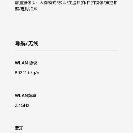
前置摄像头：人像模式/水印/笑脸抓拍/自拍镜像/声控拍
照/定时拍照
导航/无线
WLAN 协议
802.11 b/g/n
WLAN频率
2.4GHz
蓝牙