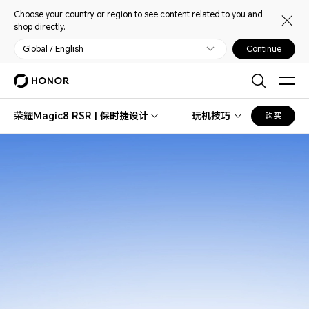
Choose your country or region to see content related to you and
shop directly.
Global / English
Continue
荣耀Magic8 RSR | 保时捷设计
玩机技巧
购买