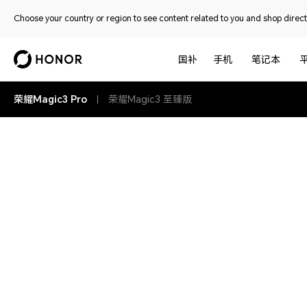
Choose your country or region to see content related to you and shop directl
国补
手机
笔记本
荣耀Magic3 Pro
荣耀Magic3 至臻版