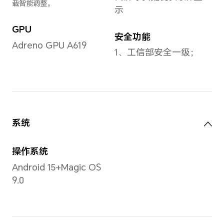
6.77英寸
全局
备注：显示屏采用圆角设计，
按照标准矩形测量时，屏幕的
屏幕
对角线长度是 6.77英寸（实
护眼
际可视区域略小）。
眼
备注
屏幕分辨率
具有
1610*720
备注：该分辨率对应标准矩
屏幕
形，实际屏幕有效像素略少。