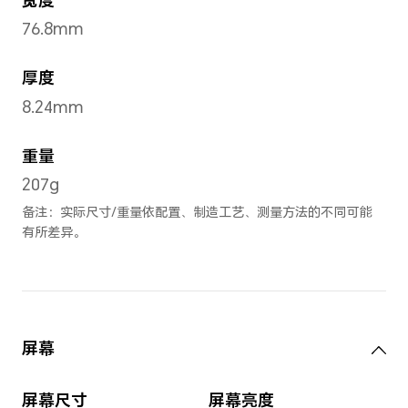
晓山青
,
流沙粉
,
玉
尺寸与重量