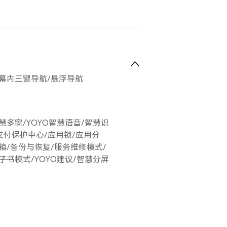
幕内三键导航/悬浮导航
慧多窗/YOYO智慧语音/智慧识
幕/支付保护中心/应用锁/应用分
箱/备份与恢复/服务维修模式/
子书模式/YOYO建议/智慧分屏