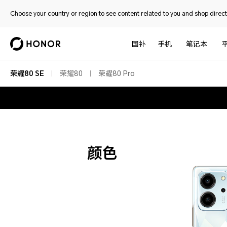
Choose your country or region to see content related to you and shop directl
国补
手机
笔记本
荣耀80 SE
荣耀80
荣耀80 Pro
颜色