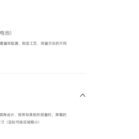
含电池）
/重量依配置、制造工艺、测量方法的不同
圆角设计，按照标准矩形测量时，屏幕的
7英寸（实际可视区域略小）