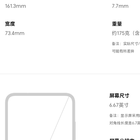
161.3mm
7.7mm
宽度
重量
73.4mm
约175克（
备注：实际尺寸
可能有所差异
屏幕尺寸
6.67英寸
备注：显示屏采用
对角线长度是6.