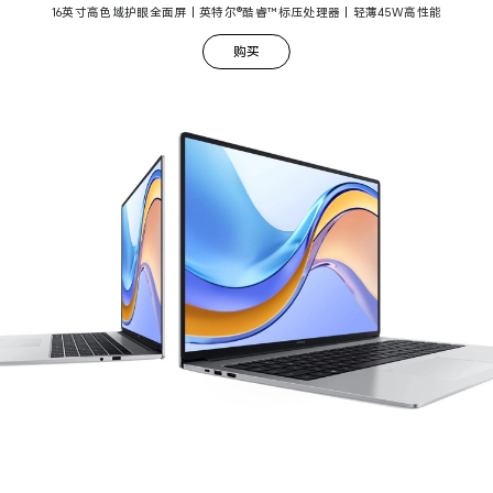
16英寸高色域护眼全面屏丨英特尔®酷睿™标压处理器丨轻薄45W高性能
购买