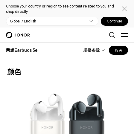
Choose your country or region to see content related to you and
shop directly.
Global / English
Continue
荣耀Earbuds 5e
规格参数
购买
颜色