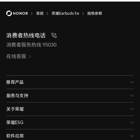
*以上数据均来自荣耀实验室，实际时
音频
荣耀Earbuds 5e
规格参数
件影响而有所不同。
消费者热线电话
消费者服务热线 95030
在线客服
推荐产品
无线连接
服务与支持
关于荣耀
蓝牙
荣耀ESG
软件应用
蓝牙6.0向下兼容