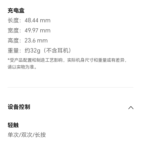
月光白
,
幻
尺寸与重量
耳机
长度：31.8 mm