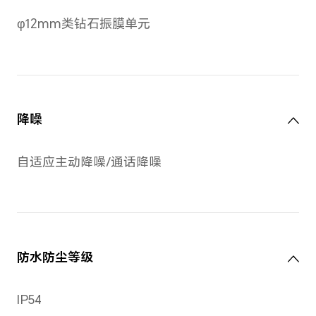
耳机单次满电使用：
9小时（ANC OFF)
5.5小时（ANC ON）
配合充电盒使用：
45小时（ANC OFF)
28小时（ANC ON）
*播放时长数据来自荣耀实验室，使用荣耀
ANC OFF，AAC编码的测试结果，
境和使用习惯等条件影响而有所不同。