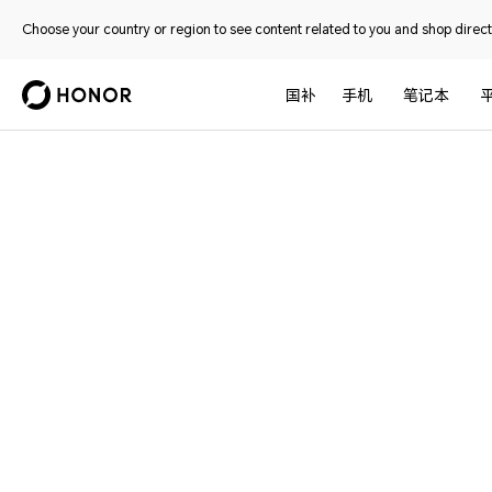
Choose your country or region to see content related to you and shop directl
国补
手机
笔记本