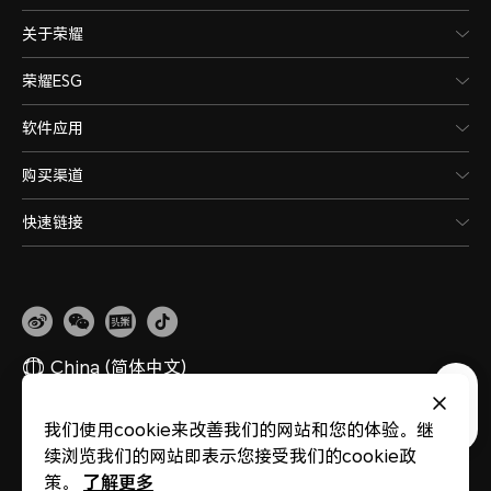
关于荣耀
荣耀ESG
软件应用
购买渠道
快速链接
China
(简体中文)
我们使用cookie来改善我们的网站和您的体验。继
网站地图
隐私政策
使用条款
关于cookies
法律信息
除名查询
续浏览我们的网站即表示您接受我们的cookie政
版权所有 © 荣耀终端股份有限公司 2020-2026 保留一切权利。
粤公网安备
44030002002883
粤ICP备20047157号
了解更多
策。
医疗器械网络交易服务第三方平台备案